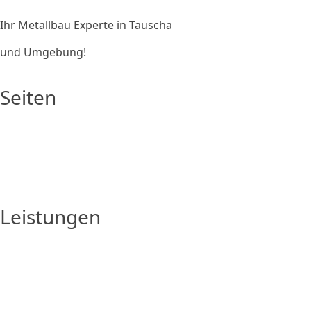
Ihr Metallbau Experte in Tauscha
und Umgebung!
Seiten
Startseite
Über uns
Download
Datenschutzerklärung
Impressum
Leistungen
Innen- und Außentreppen
Hoftorsysteme
Garagentore & Antriebe
Balkonanlagen, Vordächer & Carports