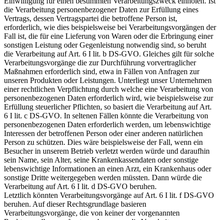
Einwilligung für einen bestimmten Verarbeitungszweck einholen. Ist
die Verarbeitung personenbezogener Daten zur Erfüllung eines
Vertrags, dessen Vertragspartei die betroffene Person ist,
erforderlich, wie dies beispielsweise bei Verarbeitungsvorgängen der
Fall ist, die für eine Lieferung von Waren oder die Erbringung einer
sonstigen Leistung oder Gegenleistung notwendig sind, so beruht
die Verarbeitung auf Art. 6 I lit. b DS-GVO. Gleiches gilt für solche
Verarbeitungsvorgänge die zur Durchführung vorvertraglicher
Maßnahmen erforderlich sind, etwa in Fällen von Anfragen zur
unseren Produkten oder Leistungen. Unterliegt unser Unternehmen
einer rechtlichen Verpflichtung durch welche eine Verarbeitung von
personenbezogenen Daten erforderlich wird, wie beispielsweise zur
Erfüllung steuerlicher Pflichten, so basiert die Verarbeitung auf Art.
6 I lit. c DS-GVO. In seltenen Fällen könnte die Verarbeitung von
personenbezogenen Daten erforderlich werden, um lebenswichtige
Interessen der betroffenen Person oder einer anderen natürlichen
Person zu schützen. Dies wäre beispielsweise der Fall, wenn ein
Besucher in unserem Betrieb verletzt werden würde und daraufhin
sein Name, sein Alter, seine Krankenkassendaten oder sonstige
lebenswichtige Informationen an einen Arzt, ein Krankenhaus oder
sonstige Dritte weitergegeben werden müssten. Dann würde die
Verarbeitung auf Art. 6 I lit. d DS-GVO beruhen.
Letztlich könnten Verarbeitungsvorgänge auf Art. 6 I lit. f DS-GVO
beruhen. Auf dieser Rechtsgrundlage basieren
Verarbeitungsvorgänge, die von keiner der vorgenannten