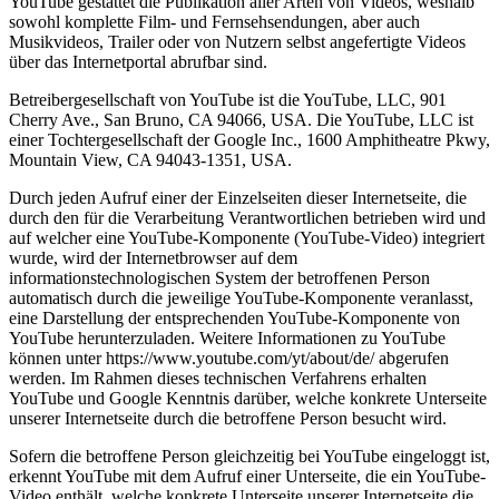
YouTube gestattet die Publikation aller Arten von Videos, weshalb
sowohl komplette Film- und Fernsehsendungen, aber auch
Musikvideos, Trailer oder von Nutzern selbst angefertigte Videos
über das Internetportal abrufbar sind.
Betreibergesellschaft von YouTube ist die YouTube, LLC, 901
Cherry Ave., San Bruno, CA 94066, USA. Die YouTube, LLC ist
einer Tochtergesellschaft der Google Inc., 1600 Amphitheatre Pkwy,
Mountain View, CA 94043-1351, USA.
Durch jeden Aufruf einer der Einzelseiten dieser Internetseite, die
durch den für die Verarbeitung Verantwortlichen betrieben wird und
auf welcher eine YouTube-Komponente (YouTube-Video) integriert
wurde, wird der Internetbrowser auf dem
informationstechnologischen System der betroffenen Person
automatisch durch die jeweilige YouTube-Komponente veranlasst,
eine Darstellung der entsprechenden YouTube-Komponente von
YouTube herunterzuladen. Weitere Informationen zu YouTube
können unter https://www.youtube.com/yt/about/de/ abgerufen
werden. Im Rahmen dieses technischen Verfahrens erhalten
YouTube und Google Kenntnis darüber, welche konkrete Unterseite
unserer Internetseite durch die betroffene Person besucht wird.
Sofern die betroffene Person gleichzeitig bei YouTube eingeloggt ist,
erkennt YouTube mit dem Aufruf einer Unterseite, die ein YouTube-
Video enthält, welche konkrete Unterseite unserer Internetseite die