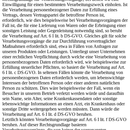
Einwilligung für einen bestimmten Verarbeitungszweck einholen. Ist
die Verarbeitung personenbezogener Daten zur Erfüllung eines
Vertrags, dessen Vertragspartei die betroffene Person ist,
erforderlich, wie dies beispielsweise bei Verarbeitungsvorgängen der
Fall ist, die für eine Lieferung von Waren oder die Erbringung einer
sonstigen Leistung oder Gegenleistung notwendig sind, so beruht
die Verarbeitung auf Art. 6 I lit. b DS-GVO. Gleiches gilt für solche
Verarbeitungsvorgänge die zur Durchführung vorvertraglicher
Maßnahmen erforderlich sind, etwa in Fällen von Anfragen zur
unseren Produkten oder Leistungen. Unterliegt unser Unternehmen
einer rechtlichen Verpflichtung durch welche eine Verarbeitung von
personenbezogenen Daten erforderlich wird, wie beispielsweise zur
Erfüllung steuerlicher Pflichten, so basiert die Verarbeitung auf Art.
6 I lit. c DS-GVO. In seltenen Fällen könnte die Verarbeitung von
personenbezogenen Daten erforderlich werden, um lebenswichtige
Interessen der betroffenen Person oder einer anderen natürlichen
Person zu schützen. Dies wäre beispielsweise der Fall, wenn ein
Besucher in unserem Betrieb verletzt werden würde und daraufhin
sein Name, sein Alter, seine Krankenkassendaten oder sonstige
lebenswichtige Informationen an einen Arzt, ein Krankenhaus oder
sonstige Dritte weitergegeben werden müssten. Dann würde die
Verarbeitung auf Art. 6 I lit. d DS-GVO beruhen.
Letztlich könnten Verarbeitungsvorgänge auf Art. 6 I lit. f DS-GVO
beruhen. Auf dieser Rechtsgrundlage basieren
Verarbeitungsvorgänge, die von keiner der vorgenannten