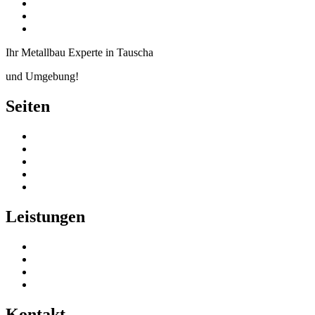
Balkonanlagen
Vordächer, Überdachungen, Carports
Garagentore, Garagentorantriebe
Ihr Metallbau Experte in Tauscha
und Umgebung!
Seiten
Startseite
Über uns
Download
Datenschutzerklärung
Impressum
Leistungen
Innen- und Außentreppen
Hoftorsysteme
Garagentore & Antriebe
Balkonanlagen, Vordächer & Carports
Kontakt