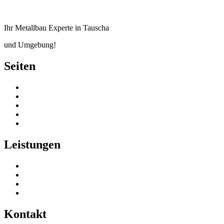
Ihr Metallbau Experte in Tauscha
und Umgebung!
Seiten
Startseite
Über uns
Download
Datenschutzerklärung
Impressum
Leistungen
Innen- und Außentreppen
Hoftorsysteme
Garagentore & Antriebe
Balkonanlagen, Vordächer & Carports
Kontakt